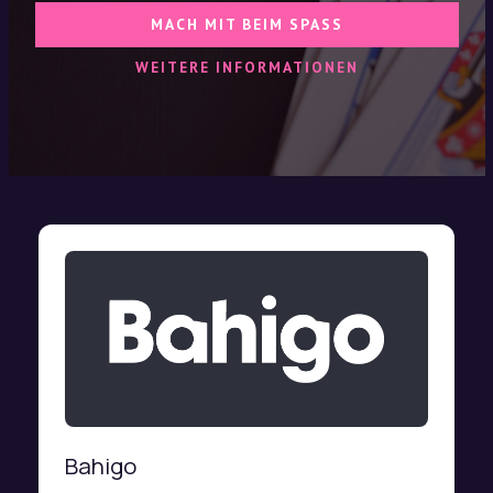
MACH MIT BEIM SPASS
WEITERE INFORMATIONEN
Bahigo