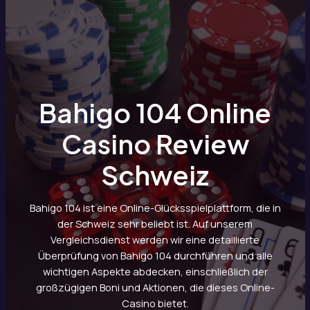
Zum
Inhalt
springen
Bahigo 104 Online
Casino Review
Schweiz
Bahigo 104 ist eine Online-Glücksspielplattform, die in
der Schweiz sehr beliebt ist. Auf unserem
Vergleichsdienst werden wir eine detaillierte
Überprüfung von Bahigo 104 durchführen und alle
wichtigen Aspekte abdecken, einschließlich der
großzügigen Boni und Aktionen, die dieses Online-
Casino bietet.